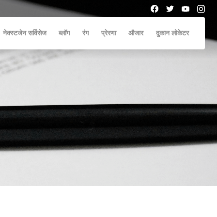
नेक्स्टजेन सर्विसेज
ब्लॉग
रंग
प्रेरणा
औजार
दुकान लोकेटर