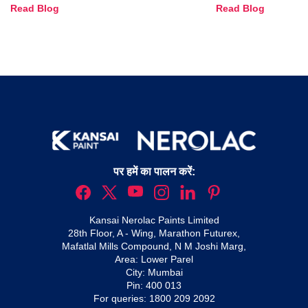
Read Blog
Read Blog
and Trends
पर हमें का पालन करें:
Kansai Nerolac Paints Limited
28th Floor, A - Wing, Marathon Futurex,
Mafatlal Mills Compound, N M Joshi Marg,
Area: Lower Parel
City: Mumbai
Pin: 400 013
For queries:
1800 209 2092