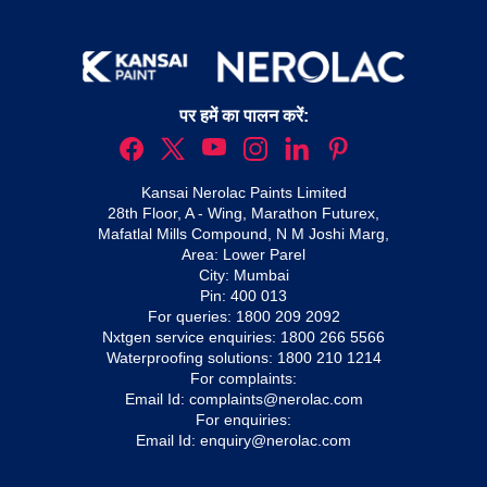
पर हमें का पालन करें:
Kansai Nerolac Paints Limited
28th Floor, A - Wing, Marathon Futurex,
Mafatlal Mills Compound, N M Joshi Marg,
Area: Lower Parel
City: Mumbai
Pin: 400 013
For queries:
1800 209 2092
Nxtgen service enquiries:
1800 266 5566
Waterproofing solutions:
1800 210 1214
For complaints:
Email Id:
complaints@nerolac.com
For enquiries:
Email Id:
enquiry@nerolac.com