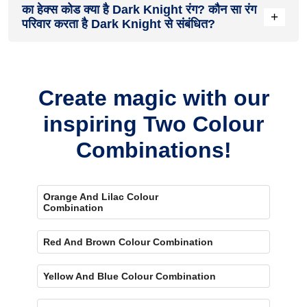
का हेक्स कोड क्या है Dark Knight रंग? कौन सा रंग
on the walls. To visualize the shade before finalizing,
+
परिवार करता है Dark Knight से संबंधित?
download our Colour My Space app on Apple or Google Play
Store. Here you can watch presets for different rooms,
select the right texture and then simply call a painter near
Dark Knight के रंगों में से एक है neutral colour and its hex code is
your location. Also, our very own
Product Comparison Tool
#53544F.
renders you with a visual, answering every speck of your
Create magic with our
concerns.
inspiring Two Colour
Combinations!
Orange And Lilac Colour
Combination
Red And Brown Colour Combination
Yellow And Blue Colour Combination