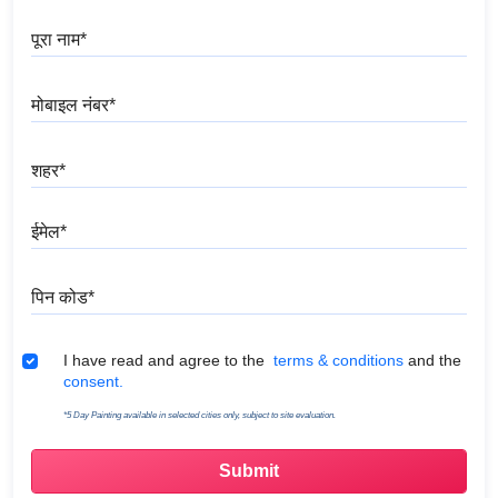
पूरा नाम
मोबाइल नंबर
शहर
ईमेल
पिन कोड
Terms & Conditions
I have read and agree to the
terms & conditions
and the
consent.
*5 Day Painting available in selected cities only, subject to site evaluation.