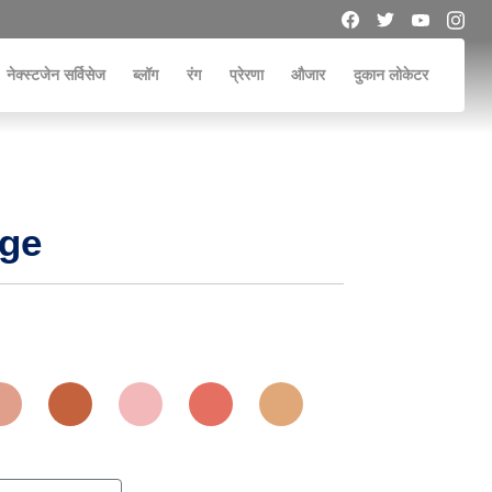
नेक्स्टजेन सर्विसेज
ब्लॉग
रंग
प्रेरणा
औजार
दुकान लोकेटर
nge