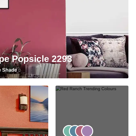
pe Popsicle 2293
e Shade