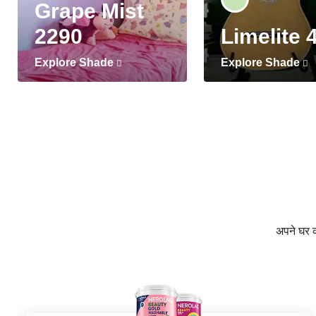
Grape Mist
2290
Limelite 
Explore Shade
Explore Shade
अपने घर की