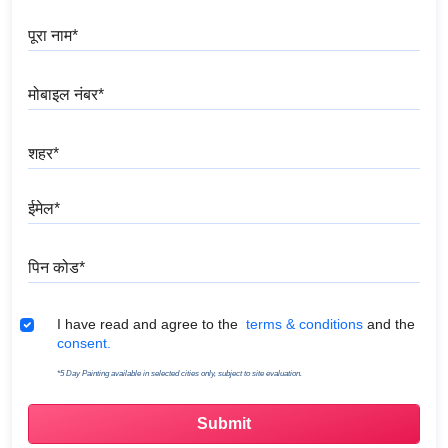
पूरा नाम
मोबाइल नंबर
शहर
ईमेल
पिन कोड
Terms & Conditions
I have read and agree to the
terms & conditions
and the
consent.
*5 Day Painting available in selected cities only, subject to site evaluation.