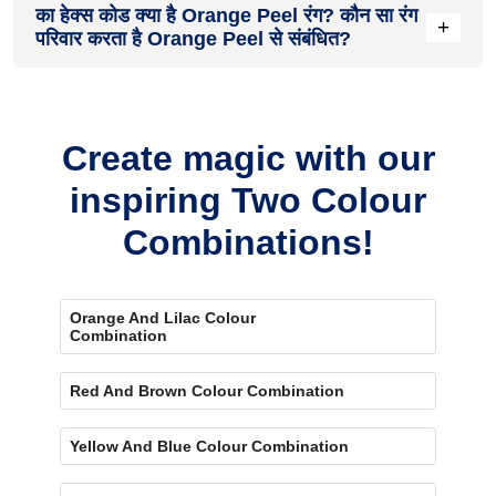
का हेक्स कोड क्या है Orange Peel रंग? कौन सा रंग
on the walls. To visualize the shade before finalizing,
+
परिवार करता है Orange Peel से संबंधित?
download our Colour My Space app on Apple or Google Play
Store. Here you can watch presets for different rooms,
select the right texture and then simply call a painter near
Orange Peel के रंगों में से एक है orange colour and its hex code is
your location. Also, our very own
Product Comparison Tool
#FFA334.
renders you with a visual, answering every speck of your
Create magic with our
concerns.
inspiring Two Colour
Combinations!
Orange And Lilac Colour
Combination
Red And Brown Colour Combination
Yellow And Blue Colour Combination