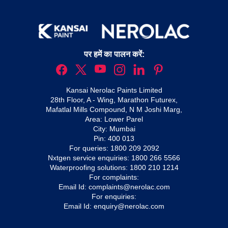
पर हमें का पालन करें:
Kansai Nerolac Paints Limited
28th Floor, A - Wing, Marathon Futurex,
Mafatlal Mills Compound, N M Joshi Marg,
Area: Lower Parel
City: Mumbai
Pin: 400 013
For queries:
1800 209 2092
Nxtgen service enquiries:
1800 266 5566
Waterproofing solutions:
1800 210 1214
For complaints:
Email Id:
complaints@nerolac.com
For enquiries:
Email Id:
enquiry@nerolac.com