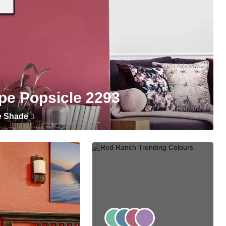
pe Popsicle 2293
e Shade