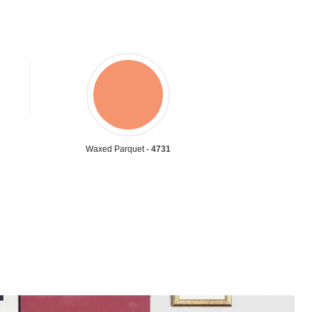
Waxed Parquet -
4731