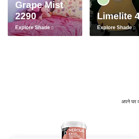
Grape Mist
2290
Limelite 
Explore Shade
Explore Shade
अपने घर की