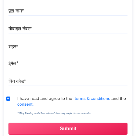
पूरा नाम
मोबाइल नंबर
शहर
ईमेल
पिन कोड
Terms & Conditions
I have read and agree to the
terms & conditions
and the
consent.
*5 Day Painting available in selected cities only, subject to site evaluation.