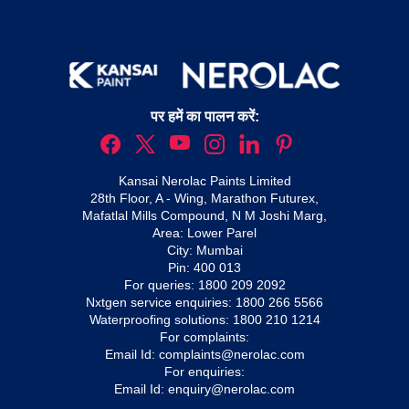
पर हमें का पालन करें:
Kansai Nerolac Paints Limited
28th Floor, A - Wing, Marathon Futurex,
Mafatlal Mills Compound, N M Joshi Marg,
Area: Lower Parel
City: Mumbai
Pin: 400 013
For queries:
1800 209 2092
Nxtgen service enquiries:
1800 266 5566
Waterproofing solutions:
1800 210 1214
For complaints:
Email Id:
complaints@nerolac.com
For enquiries:
Email Id:
enquiry@nerolac.com