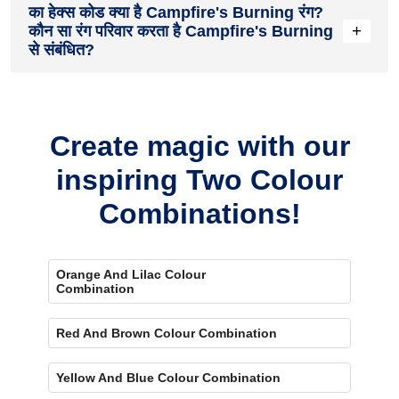
का हेक्स कोड क्या है Campfire's Burning रंग?
on the walls. To visualize the shade before finalizing,
+
कौन सा रंग परिवार करता है Campfire's Burning
download our Colour My Space app on Apple or Google Play
से संबंधित?
Store. Here you can watch presets for different rooms,
select the right texture and then simply call a painter near
your location. Also, our very own
Product Comparison Tool
Campfire's Burning के रंगों में से एक है orange colour and its hex
renders you with a visual, answering every speck of your
code is #E66D39.
concerns.
Create magic with our
inspiring Two Colour
Combinations!
Orange And Lilac Colour
Combination
Red And Brown Colour Combination
Yellow And Blue Colour Combination