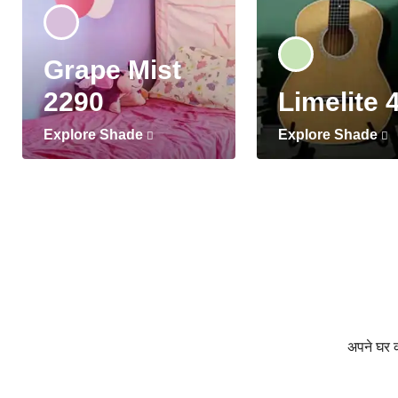
Grape Mist
2290
Limelite 
Explore Shade
Explore Shade
अपने घर की