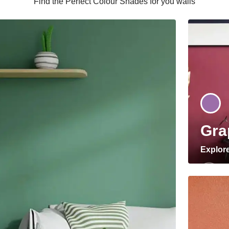
Find the Perfect Colour Shades for you walls
Gra
Explor