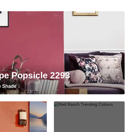
pe Popsicle 2293
e Shade