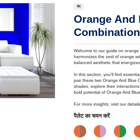
रंग
Orange And 
Combination
Welcome to our guide on orange 
harmonizes the zest of orange with
balanced aesthetic that energize
In this section, you'll find essent
pair these two Orange And Blue C
shades, explore their interaction
bold potential of Orange And Blu
For more insights, visit our deta
पैलेट का चयन करें