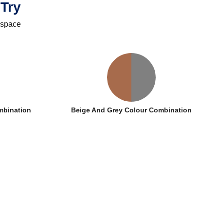
Try
 space
mbination
Beige And Grey Colour Combination